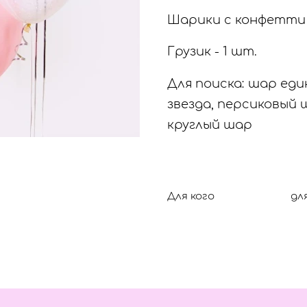
Шарики с конфетти 
Грузик - 1 шт.
Для поиска: шар еди
звезда, персиковый ш
круглый шар
Для кого
дл