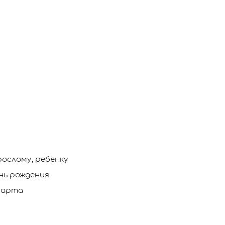
рослому, ребенку
нь рождения
марта