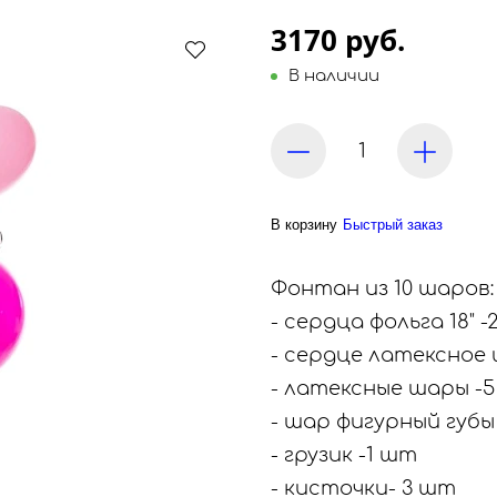
3170 руб.
В наличии
В корзину
Быстрый заказ
Фонтан из 10 шаров:
- сердца фольга 18" 
- сердце латексное 
- латексные шары -
- шар фигурный губы
- грузик -1 шт
- кисточки- 3 шт