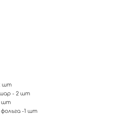
-2 шт
шар - 2 шт
5 шт
 фольга -1 шт