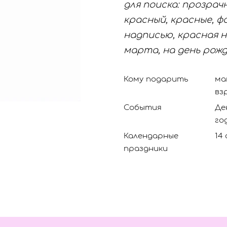
для поиска: прозрач
красный, красные, ф
надписью, красная н
марта, на день рожд
Кому подарить
ма
вз
События
Де
го
Календарные
14
праздники