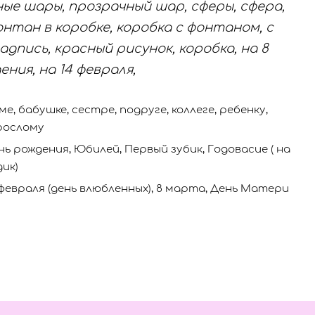
ные шары, прозрачный шар, сферы, сфера,
онтан в коробке, коробка с фонтаном, с
адпись, красный рисунок, коробка, на 8
ения, на 14 февраля,
ме, бабушке, сестре, подруге, коллеге, ребенку,
рослому
нь рождения, Юбилей, Первый зубик, Годовасие ( на
дик)
 февраля (день влюбленных), 8 марта, День Матери