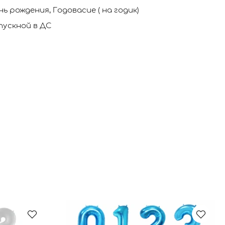
нь рождения, Годовасие ( на годик)
пускной в ДС