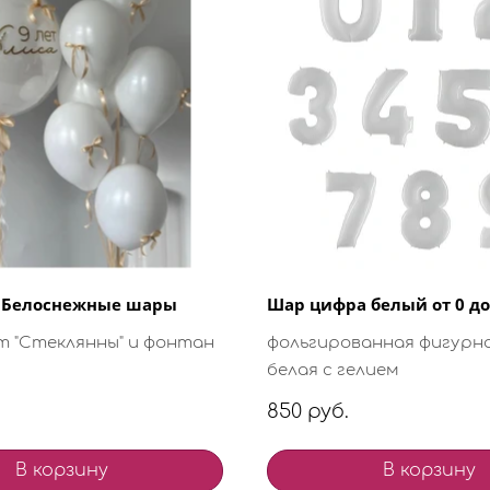
5 Белоснежные шары
Шар цифра белый от 0 до
т "Стеклянны" и фонтан
фольгированная фигурн
белая с гелием
850 руб.
В корзину
В корзину