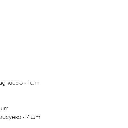
адписью - 1шт
 шт
рисунка - 7 шт