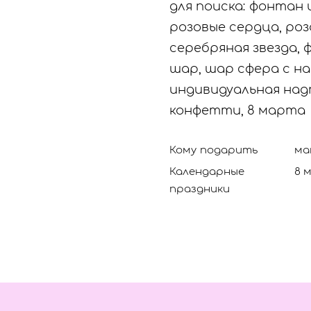
для поиска: фонтан 
розовые сердца, роз
серебряная звезда,
шар, шар сфера с н
индивидуальная над
конфетти, 8 марта
Кому подарить
ма
Календарные
8 
праздники