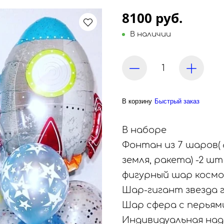
8100 руб.
В наличии
В корзину
Быстрый заказ
В наборе
Фонтан из 7 шаров( 
земля, ракета) -2 шт
фигурный шар космо
Шар-гигант звезда 
Шар сфера с перьями
Индивидуальная над