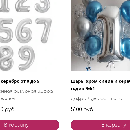
серебро от 0 до 9
Шары хром синие и сере
годик №54
анная фигурная цифра
гелием
цифра + два фонтана
0 руб.
5100 руб.
В корзину
В корзину