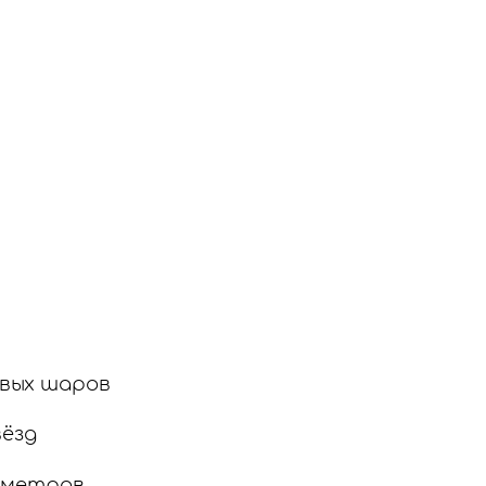
евых шаров
вёзд
7 метров