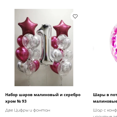
Набор шаров малиновый и серебро
Шары в пот
хром № 93
малиновы
Две Цифры и фонтан
Шар с кон
надутые г