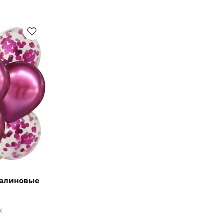
малиновые
к