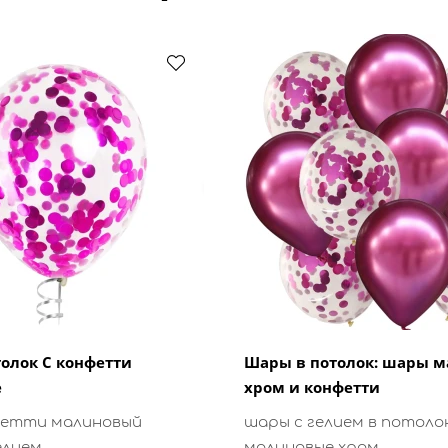
олок С конфетти
Шары в потолок: шары 
е
хром и конфетти
фетти малиновый
шары с гелием в потоло
елием
малиновые хром