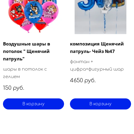
Воздушные шары в
композиция Щенячий
потолок " Щенячий
патруль- Чейз №47
патруль"
фонтан +
шары в потолок с
цифра+фигурный шар
гелием
4650 руб.
150 руб.
В корзину
В корзину