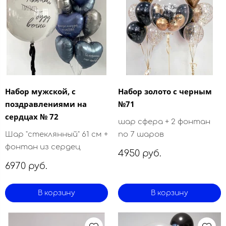
Набор мужской, с
Набор золото с черным
поздравлениями на
№71
сердцах № 72
шар сфера + 2 фонтан
Шар "стеклянный" 61 см +
по 7 шаров
фонтан из сердец
4950 руб.
6970 руб.
В корзину
В корзину